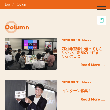
top
Column
2020.09.10
News
移住希望者に知ってもら
いたい、新潟の「住ま
い」のこと
2020.08.31
News
インターン募集！