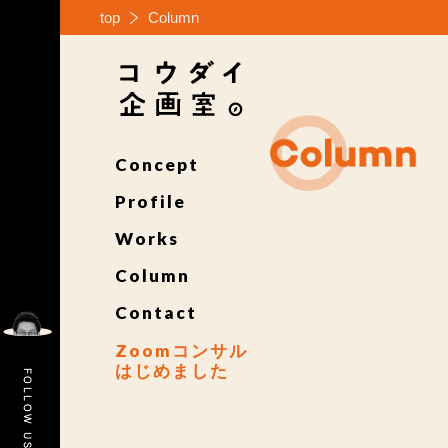
top
Column
Concept
Profile
Works
Column
Contact
Zoomコンサル
はじめました